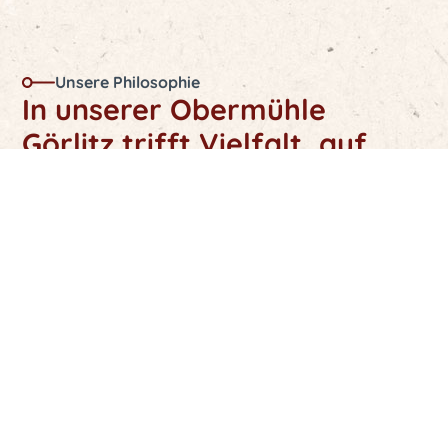
Unsere Philosophie
In unserer Obermühle
Görlitz trifft Vielfalt auf
Nachhaltigkeit
Die Obermühle Görlitz ist für uns mehr als nur ein
Unternehmen. Sie repräsentiert eine ganze
Lebenseinstellung und verbindet Menschen
unterschiedlicher Kulturen, Nationalitäten und sozialer
Hintergründe.
Uns alle eint der Wunsch nach einer nachhaltigeren
Zukunft. Mit unserem Geschäftsmodell wollen wir dazu
beitragen. Dazu lösen wir uns vom Fokus
wettbewerbsorientierter Gewinnmaximierung und
arbeiten lieber mit anderen Gastronomen der Stadt
Görlitz zusammen.